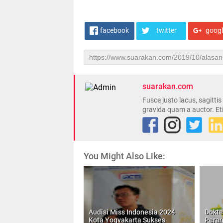
facebook
twitter
goog
suarakan.com
Fusce justo lacus, sagitti
gravida quam a auctor. Et
You Might Also Like:
Audisi Miss Indonesia 2024
Dokte
Kota Yogyakarta Sukses
Peran