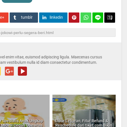
le+
tumblr
linkedin
s vel enim vitae, euismod adipiscing ligula. Maecenas cursus
iam vestibulum nulla id diam consectetur condimentum.
r Spesialis Anak Ungkap
Libur Lebaran, Fitur Refund &
 MPASI Cegah Obesitas
Reschedule dari tiket.com Bikin