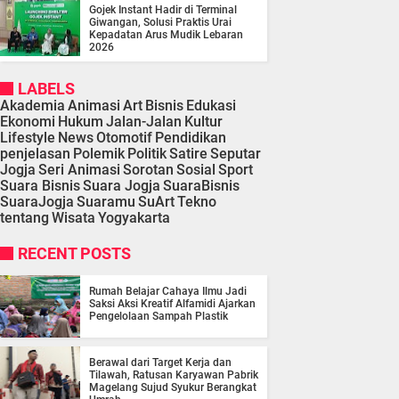
Gojek Instant Hadir di Terminal
Giwangan, Solusi Praktis Urai
Kepadatan Arus Mudik Lebaran
2026
LABELS
Akademia
Animasi
Art
Bisnis
Edukasi
Ekonomi
Hukum
Jalan-Jalan
Kultur
Lifestyle
News
Otomotif
Pendidikan
penjelasan
Polemik
Politik
Satire
Seputar
Jogja
Seri Animasi
Sorotan
Sosial
Sport
Suara Bisnis
Suara Jogja
SuaraBisnis
SuaraJogja
Suaramu
SuArt
Tekno
tentang
Wisata
Yogyakarta
RECENT POSTS
Rumah Belajar Cahaya Ilmu Jadi
Saksi Aksi Kreatif Alfamidi Ajarkan
Pengelolaan Sampah Plastik
Berawal dari Target Kerja dan
Tilawah, Ratusan Karyawan Pabrik
Magelang Sujud Syukur Berangkat