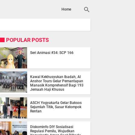
Home
POPULAR POSTS
Seri Animasi #34: SCP 166
Kawal Kekhusyukan Ibadah, Al
Anshor Tours Gelar Pemantapan
Manasik Komprehensif Bagi 193
Jemaah Haji Khusus
ASCH Yogyakarta Gelar Baksos
Sejumlah Titik, Sasar Kelompok
Rentan
Diskominfo DIY Sosialisasi
Regulasi Pemilu, Wujudkan