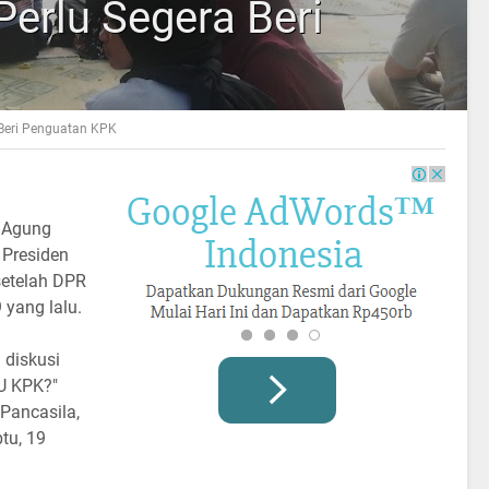
erlu Segera Beri
 Beri Penguatan KPK
 Agung
Presiden
etelah DPR
yang lalu.
 diskusi
U KPK?"
Pancasila,
tu, 19