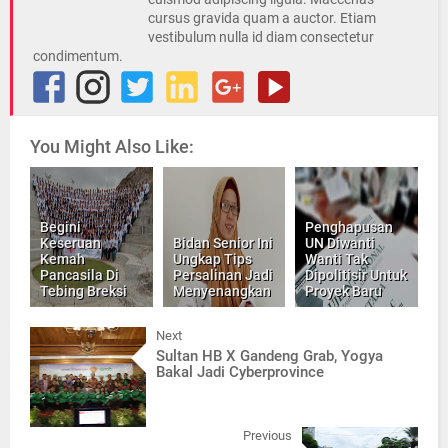
cursus gravida quam a auctor. Etiam
vestibulum nulla id diam consectetur
condimentum.
You Might Also Like:
Begini
Penghapusan
Keseruan
Bidan Senior Ini
UN Diwanti
Kemah
Ungkap Tips
Wanti Tak
Pancasila Di
Persalinan Jadi
Dipolitisir Untuk
Tebing Breksi
Menyenangkan
Proyek Baru
Next
Sultan HB X Gandeng Grab, Yogya
Bakal Jadi Cyberprovince
Previous