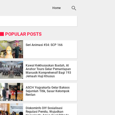
Home
POPULAR POSTS
Seri Animasi #34: SCP 166
Kawal Kekhusyukan Ibadah, Al
Anshor Tours Gelar Pemantapan
Manasik Komprehensif Bagi 193
Jemaah Haji Khusus
ASCH Yogyakarta Gelar Baksos
Sejumlah Titik, Sasar Kelompok
Rentan
Diskominfo DIY Sosialisasi
Regulasi Pemilu, Wujudkan