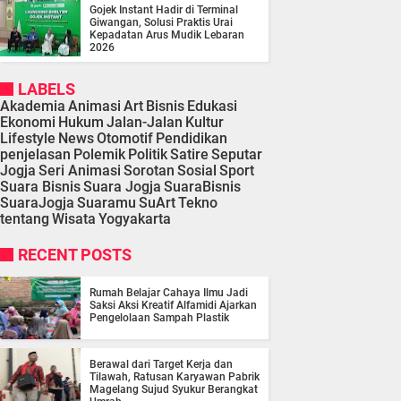
Gojek Instant Hadir di Terminal
Giwangan, Solusi Praktis Urai
Kepadatan Arus Mudik Lebaran
2026
LABELS
Akademia
Animasi
Art
Bisnis
Edukasi
Ekonomi
Hukum
Jalan-Jalan
Kultur
Lifestyle
News
Otomotif
Pendidikan
penjelasan
Polemik
Politik
Satire
Seputar
Jogja
Seri Animasi
Sorotan
Sosial
Sport
Suara Bisnis
Suara Jogja
SuaraBisnis
SuaraJogja
Suaramu
SuArt
Tekno
tentang
Wisata
Yogyakarta
RECENT POSTS
Rumah Belajar Cahaya Ilmu Jadi
Saksi Aksi Kreatif Alfamidi Ajarkan
Pengelolaan Sampah Plastik
Berawal dari Target Kerja dan
Tilawah, Ratusan Karyawan Pabrik
Magelang Sujud Syukur Berangkat