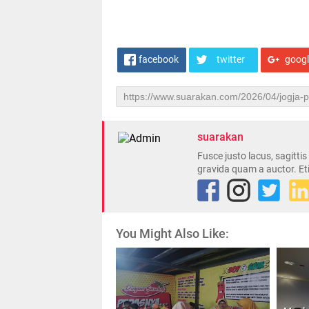
facebook
twitter
goog
suarakan
Fusce justo lacus, sagitti
gravida quam a auctor. Et
You Might Also Like: