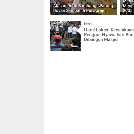
Menko
Alasan Perlu Sambangi Warung
Menja
Doyan Sambal Di Purworejo
2035
Next
Haru! Lokasi Kecelakaan
Renggut Nyawa Istri Bo
Dibangun Masjid