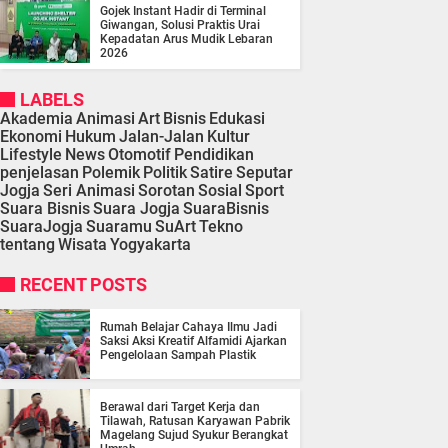
Gojek Instant Hadir di Terminal
Giwangan, Solusi Praktis Urai
Kepadatan Arus Mudik Lebaran
2026
LABELS
Akademia
Animasi
Art
Bisnis
Edukasi
Ekonomi
Hukum
Jalan-Jalan
Kultur
Lifestyle
News
Otomotif
Pendidikan
penjelasan
Polemik
Politik
Satire
Seputar
Jogja
Seri Animasi
Sorotan
Sosial
Sport
Suara Bisnis
Suara Jogja
SuaraBisnis
SuaraJogja
Suaramu
SuArt
Tekno
tentang
Wisata
Yogyakarta
RECENT POSTS
Rumah Belajar Cahaya Ilmu Jadi
Saksi Aksi Kreatif Alfamidi Ajarkan
Pengelolaan Sampah Plastik
Berawal dari Target Kerja dan
Tilawah, Ratusan Karyawan Pabrik
Magelang Sujud Syukur Berangkat