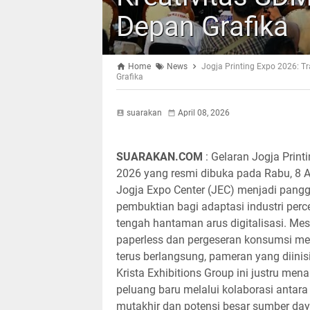
Depan Grafika
Home
News
Jogja Printing Expo 2026: T
Grafika
suarakan
April 08, 2026
SUARAKAN.COM
: Gelaran Jogja Print
2026 yang resmi dibuka pada Rabu, 8 Ap
Jogja Expo Center (JEC) menjadi pang
pembuktian bagi adaptasi industri perc
tengah hantaman arus digitalisasi. Mesk
paperless dan pergeseran konsumsi me
terus berlangsung, pameran yang diinisi
Krista Exhibitions Group ini justru men
peluang baru melalui kolaborasi antara
mutakhir dan potensi besar sumber day