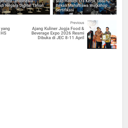
minfo : Indonesia
Siap Hadapi Era Kerja, UBSI
di Negara Digital Tahun
Bekali Mahasiswa Workshop
Sertifikasi
Previous
 yang
Ajang Kuliner Jogja Food &
s HS
Beverage Expo 2026 Resmi
Dibuka di JEC 8-11 April