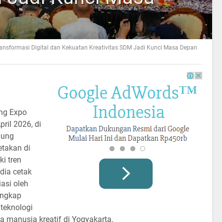
ransformasi Digital dan Kekuatan Kreativitas SDM Jadi Kunci Masa Depan
ing Expo
ril 2026, di
gung
etakan di
i tren
dia cetak
asi oleh
angkap
 teknologi
a manusia kreatif di Yogyakarta.