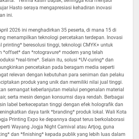
karta. “Terima kasih Bapak, sehingga kita menjadi
,” ujar Hasto seraya mengapresiasi kehadiran inovasi
n ini.
ril 2026 ini menghadirkan 35 peserta, di mana 15 di
 menampilkan teknologi percetakan terdepan. Inovasi
 printing* beresolusi tinggi, teknologi CMYK+ untuk
 *offset* dan *rotogravure* modern yang telah
oduksi *real-time*. Selain itu, solusi *UV-curing* dan
mungkinkan pencetakan pada beragam media seperti
ngat relevan dengan kebutuhan para seniman dan pelaku
ciptakan produk yang unik dan memiliki nilai jual tinggi.
akan semangat keberlanjutan melalui pengenalan material
s air, serta mesin dengan konsumsi daya rendah. Berbagai
sin label berkecepatan tinggi dengan efek holografik dan
ningkatkan daya tarik *branding* produk lokal. Wali Kota
a Printing Expo ke depannya dapat terus berkolaborasi
perti Wayang Jogja Night Carnival atau Artjog, guna
ting* dan *finishing* kepada publik yang lebih luas dalam