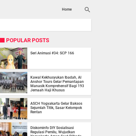
Home
POPULAR POSTS
Seri Animasi #34: SCP 166
Kawal Kekhusyukan Ibadah, Al
Anshor Tours Gelar Pemantapan
Manasik Komprehensif Bagi 193
Jemaah Haji Khusus
ASCH Yogyakarta Gelar Baksos
Sejumlah Titik, Sasar Kelompok
Rentan
Diskominfo DIY Sosialisasi
Regulasi Pemilu, Wujudkan