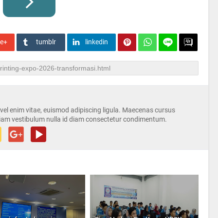
le+
tumblr
linkedin
s vel enim vitae, euismod adipiscing ligula. Maecenas cursus
iam vestibulum nulla id diam consectetur condimentum.