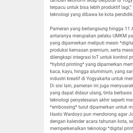
tambah ekonomi tetap berputar di Yogya
terpacu untuk bisa lebih produktif lagi
teknologi yang dibawa ke kota pendidika
Pameran yang berlangsung hingga 11 Ap
antaranya merupakan pelaku UMKM yang
yang dipamerkan meliputi mesin *digital
produksi kemasan premium, serta mesin
dilengkapi integrasi IoT untuk kontrol pr
*hybrid printing* yang dipamerkan me
kaca, kayu, hingga aluminium, yang sa
industri kreatif di Yogyakarta untuk men
Di sisi lain, pameran ini juga menyuar
yang dapat didaur ulang, tinta berbasi
teknologi penyelesaian akhir seperti me
*embossing* turut dipamerkan untuk me
Hasto Wardoyo pun mendorong agar Jogj
dengan kalender acara tahunan kota, se
memperkenalkan teknologi *digital prin