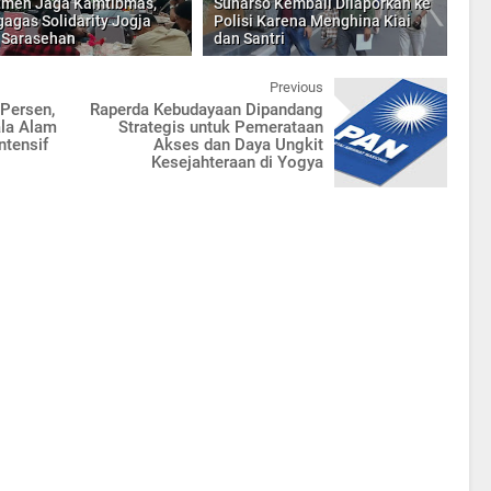
tmen Jaga Kamtibmas,
Suharso Kembali Dilaporkan ke
agas Solidarity Jogja
Polisi Karena Menghina Kiai
 Sarasehan
dan Santri
Previous
 Persen,
Raperda Kebudayaan Dipandang
la Alam
Strategis untuk Pemerataan
ntensif
Akses dan Daya Ungkit
Kesejahteraan di Yogya