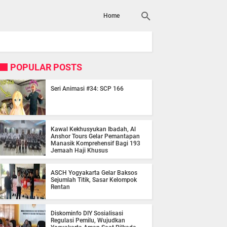
Home
POPULAR POSTS
Seri Animasi #34: SCP 166
Kawal Kekhusyukan Ibadah, Al
Anshor Tours Gelar Pemantapan
Manasik Komprehensif Bagi 193
Jemaah Haji Khusus
ASCH Yogyakarta Gelar Baksos
Sejumlah Titik, Sasar Kelompok
Rentan
Diskominfo DIY Sosialisasi
Regulasi Pemilu, Wujudkan