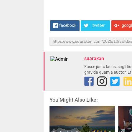
facebook
twitter
goog
suarakan
Fusce justo lacus, sagitti
gravida quam a auctor. Et
You Might Also Like: