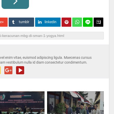
le+
tumblr
linkedin
s vel enim vitae, euismod adipiscing ligula. Maecenas cursus
iam vestibulum nulla id diam consectetur condimentum.