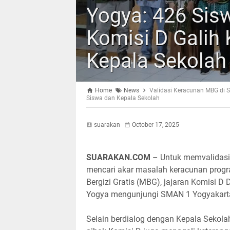
Yogya: 426 Sis
Komisi D Galih
Kepala Sekolah
Home
News
Validasi Keracunan MBG di 
Siswa dan Kepala Sekolah
suarakan
October 17, 2025
SUARAKAN.COM
– Untuk memvalidasi
mencari akar masalah keracunan pro
Bergizi Gratis (MBG), jajaran Komisi D
Yogya mengunjungi SMAN 1 Yogyakart
Selain berdialog dengan Kepala Sekola