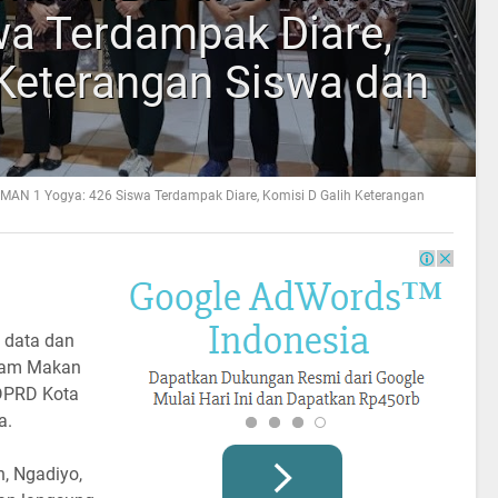
wa Terdampak Diare,
 Keterangan Siswa dan
SMAN 1 Yogya: 426 Siswa Terdampak Diare, Komisi D Galih Keterangan
 data dan
gram Makan
 DPRD Kota
a.
h, Ngadiyo,