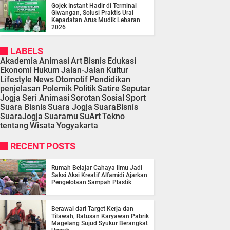
Gojek Instant Hadir di Terminal
Giwangan, Solusi Praktis Urai
Kepadatan Arus Mudik Lebaran
2026
LABELS
Akademia
Animasi
Art
Bisnis
Edukasi
Ekonomi
Hukum
Jalan-Jalan
Kultur
Lifestyle
News
Otomotif
Pendidikan
penjelasan
Polemik
Politik
Satire
Seputar
Jogja
Seri Animasi
Sorotan
Sosial
Sport
Suara Bisnis
Suara Jogja
SuaraBisnis
SuaraJogja
Suaramu
SuArt
Tekno
tentang
Wisata
Yogyakarta
RECENT POSTS
Rumah Belajar Cahaya Ilmu Jadi
Saksi Aksi Kreatif Alfamidi Ajarkan
Pengelolaan Sampah Plastik
Berawal dari Target Kerja dan
Tilawah, Ratusan Karyawan Pabrik
Magelang Sujud Syukur Berangkat