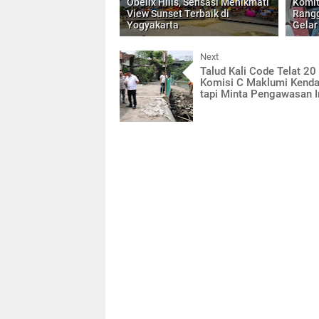
Obelix Hills, Sensasi Menikmati
Komi
View Sunset Terbaik di
Rangg
Yogyakarta
Gelar
Next
Talud Kali Code Telat 20
Komisi C Maklumi Kenda
tapi Minta Pengawasan I