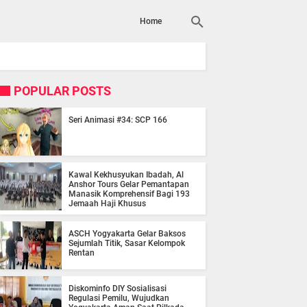
Home
POPULAR POSTS
Seri Animasi #34: SCP 166
Kawal Kekhusyukan Ibadah, Al
Anshor Tours Gelar Pemantapan
Manasik Komprehensif Bagi 193
Jemaah Haji Khusus
ASCH Yogyakarta Gelar Baksos
Sejumlah Titik, Sasar Kelompok
Rentan
Diskominfo DIY Sosialisasi
Regulasi Pemilu, Wujudkan