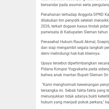
bersandar pada asumsi serta pengulan
Penahanan terhadap Anggota DPRD Kab
dilakukan tim penyidik setelah menaikk
2026, terkait dugaan kasus tindak pid
pariwisata di Kabupaten Sleman tahun
​Penasehat Hukum Raudi Akmal, Soepri
dan siap mengambil segala langkah per
demi melindungi hak-hak kliennya.
Upaya tersebut dipertimbangkan secara
Pidana Korupsi Yogyakarta pada sidan
bahwa anak mantan Bupati Sleman Sri Pu
"Kami menghormati kewenangan penyi
tersangka ini. Sebab fakta-fakta yang te
menunjukkan tidak adanya bukti keter
hukum yang menjadi pokok perkara," ka