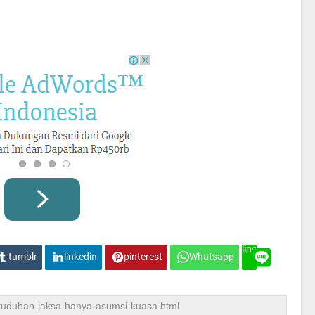
line
tumblr
linkedin
pinterest
Whatsapp