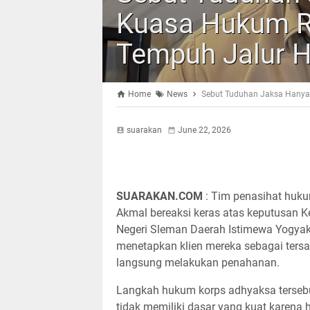
Kuasa Hukum R
Tempuh Jalur 
Home
News
Sebut Tuduhan Jaksa Hanya
suarakan
June 22, 2026
SUARAKAN.COM
: ​Tim penasihat huk
Akmal bereaksi keras atas keputusan 
Negeri Sleman Daerah Istimewa Yogyak
menetapkan klien mereka sebagai ters
langsung melakukan penahanan.
Langkah hukum korps adhyaksa tersebut
tidak memiliki dasar yang kuat karena