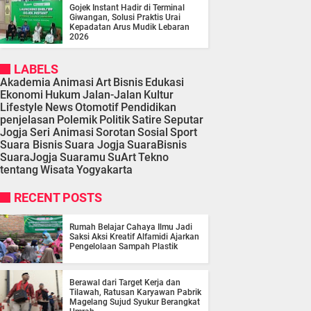
Gojek Instant Hadir di Terminal
Giwangan, Solusi Praktis Urai
Kepadatan Arus Mudik Lebaran
2026
LABELS
Akademia
Animasi
Art
Bisnis
Edukasi
Ekonomi
Hukum
Jalan-Jalan
Kultur
Lifestyle
News
Otomotif
Pendidikan
penjelasan
Polemik
Politik
Satire
Seputar
Jogja
Seri Animasi
Sorotan
Sosial
Sport
Suara Bisnis
Suara Jogja
SuaraBisnis
SuaraJogja
Suaramu
SuArt
Tekno
tentang
Wisata
Yogyakarta
RECENT POSTS
Rumah Belajar Cahaya Ilmu Jadi
Saksi Aksi Kreatif Alfamidi Ajarkan
Pengelolaan Sampah Plastik
Berawal dari Target Kerja dan
Tilawah, Ratusan Karyawan Pabrik
Magelang Sujud Syukur Berangkat