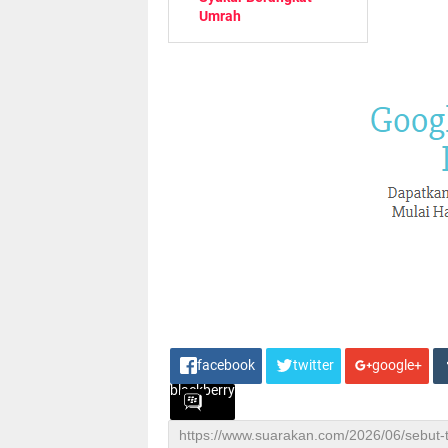
Umrah
facebook
twitter
google+
blackberry