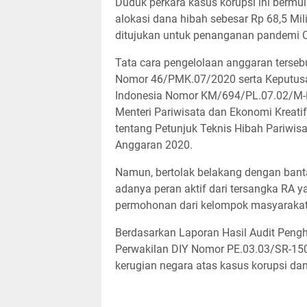
​Duduk perkara kasus korupsi ini berm
alokasi dana hibah sebesar Rp 68,5 Mi
ditujukan untuk penanganan pandemi C
Tata cara pengelolaan anggaran terseb
Nomor 46/PMK.07/2020 serta Keputusan
Indonesia Nomor KM/694/PL.07.02/M-K
Menteri Pariwisata dan Ekonomi Kreat
tentang Petunjuk Teknis Hibah Pariwi
Anggaran 2020.
​Namun, bertolak belakang dengan bant
adanya peran aktif dari tersangka RA 
permohonan dari kelompok masyarakat 
Berdasarkan Laporan Hasil Audit Peng
Perwakilan DIY Nomor PE.03.03/SR-1504
kerugian negara atas kasus korupsi dan