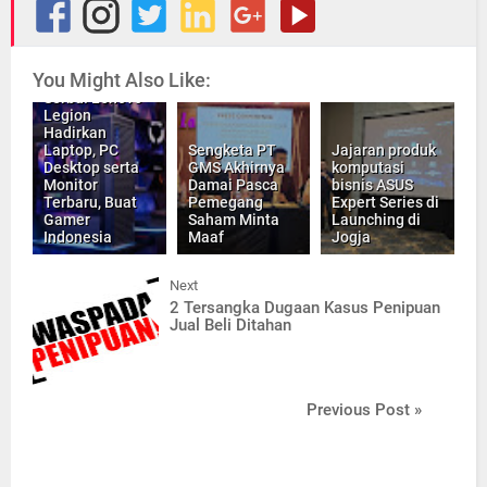
You Might Also Like:
Serbu! Lenovo
Legion
Hadirkan
Laptop, PC
Sengketa PT
Jajaran produk
Desktop serta
GMS Akhirnya
komputasi
Monitor
Damai Pasca
bisnis ASUS
Terbaru, Buat
Pemegang
Expert Series di
Gamer
Saham Minta
Launching di
Indonesia
Maaf
Jogja
Next
2 Tersangka Dugaan Kasus Penipuan
Jual Beli Ditahan
Previous Post »