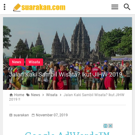
News
Wisata
Jalan Kaki Sambil Wisata? Ikut JIHW 2019
!!
Home
News
Wisata
Jalan Kaki Sambil Wisata? Ikut JIHW
2019 !!
suarakan
November 07, 2019