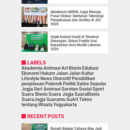
Akselerasi UMKM Jogja Menuju
Pasar Global: Sentuhan Teknologi
Pengemasan dan Grafika di JEC
2026
Gojek Instant Hadir di Terminal
Giwangan, Solusi Praktis Urai
Kepadatan Arus Mudik Lebaran
2026
LABELS
Akademia
Animasi
Art
Bisnis
Edukasi
Ekonomi
Hukum
Jalan-Jalan
Kultur
Lifestyle
News
Otomotif
Pendidikan
penjelasan
Polemik
Politik
Satire
Seputar
Jogja
Seri Animasi
Sorotan
Sosial
Sport
Suara Bisnis
Suara Jogja
SuaraBisnis
SuaraJogja
Suaramu
SuArt
Tekno
tentang
Wisata
Yogyakarta
RECENT POSTS
Rumah Belajar Cahaya Ilmu Jadi