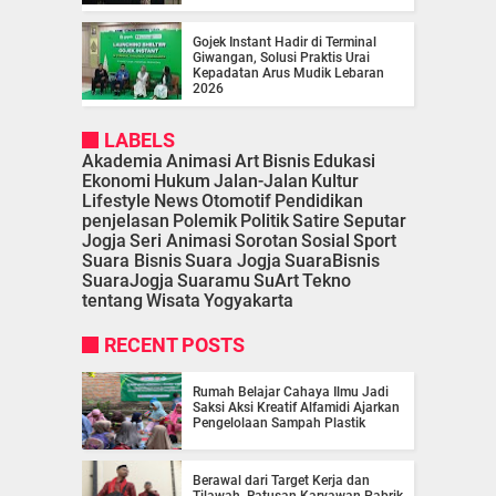
Gojek Instant Hadir di Terminal
Giwangan, Solusi Praktis Urai
Kepadatan Arus Mudik Lebaran
2026
LABELS
Akademia
Animasi
Art
Bisnis
Edukasi
Ekonomi
Hukum
Jalan-Jalan
Kultur
Lifestyle
News
Otomotif
Pendidikan
penjelasan
Polemik
Politik
Satire
Seputar
Jogja
Seri Animasi
Sorotan
Sosial
Sport
Suara Bisnis
Suara Jogja
SuaraBisnis
SuaraJogja
Suaramu
SuArt
Tekno
tentang
Wisata
Yogyakarta
RECENT POSTS
Rumah Belajar Cahaya Ilmu Jadi
Saksi Aksi Kreatif Alfamidi Ajarkan
Pengelolaan Sampah Plastik
Berawal dari Target Kerja dan