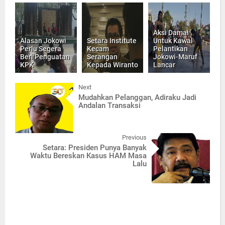
Aksi Damai
Alasan Jokowi
Setara Institute
Untuk Kawal
Perlu Segera
Kecam
Pelantikan
Beri Penguatan
Serangan
Jokowi-Maruf
KPK
Kepada Wiranto
Lancar
Next
Mudahkan Pelanggan, Adiraku Jadi
Andalan Transaksi
Previous
Setara: Presiden Punya Banyak
Waktu Bereskan Kasus HAM Masa
Lalu