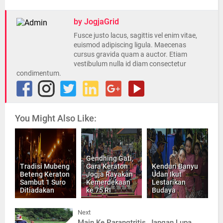
by JogjaGrid
Fusce justo lacus, sagittis vel enim vitae,
euismod adipiscing ligula. Maecenas
cursus gravida quam a auctor. Etiam
vestibulum nulla id diam consectetur
condimentum.
You Might Also Like:
Gendhing Gati,
Tradisi Mubeng
Cara Keraton
Kenduri Banyu
Beteng Keraton
Jogja Rayakan
Udan Ikut
Sambut 1 Suro
Kemerdekaan
Lestarikan
Ditiadakan
ke 75 RI
Budaya
Next
Main Ke Parangtritis, Jangan Lupa