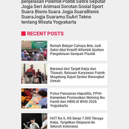
penjelasan
Polemik
Politik
Satire
Seputar
Jogja
Seri Animasi
Sorotan
Sosial
Sport
Suara Bisnis
Suara Jogja
SuaraBisnis
SuaraJogja
Suaramu
SuArt
Tekno
tentang
Wisata
Yogyakarta
RECENT POSTS
Rumah Belajar Cahaya Ilmu Jadi
Saksi Aksi Kreatif Alfamidi Ajarkan
Pengelolaan Sampah Plastik
Berawal dari Target Kerja dan
Tilawah, Ratusan Karyawan Pabrik
Magelang Sujud Syukur Berangkat
Umrah
Putus Penularan Hepatitis, PPHI-
Kemenkes Promosikan Skrining Ibu
Hamil dan HBIG di WHD 2026
Yogyakarta
HUT Ke-3, HS Serap 7.000 Tenaga
Kerja, Targetkan Ekspansi ke
Seluruh Indonesia