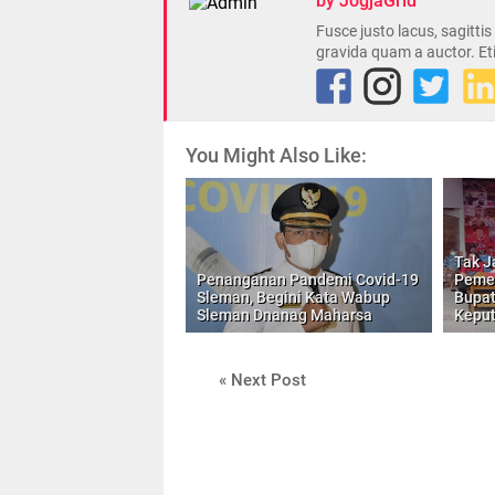
by JogjaGrid
Fusce justo lacus, sagitti
gravida quam a auctor. Et
You Might Also Like:
Tak Ja
Penanganan Pandemi Covid-19
Pemen
Sleman, Begini Kata Wabup
Bupat
Sleman Dnanag Maharsa
Kepu
« Next Post