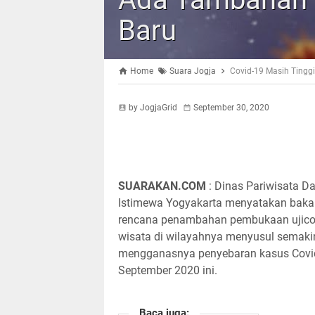
Baru
Home
Suara Jogja
Covid-19 Masih Tingg
by JogjaGrid
September 30, 2020
SUARAKAN.COM
: Dinas Pariwisata D
Istimewa Yogyakarta menyatakan bak
rencana penambahan pembukaan ujico
wisata di wilayahnya menyusul semaki
mengganasnya penyebaran kasus Covid
September 2020 ini.
Baca juga: