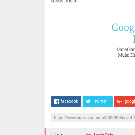
kasus positif.
facebook
twitter
goog