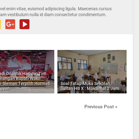
s vel enim vitae, euismod adipiscing ligula. Maecenas cursus
iam vestibulum nulla id diam consectetur condimentum.
di Dilantik Hari Ini, Tim
angan Bupati Wakil
i Sleman Terpilih Hormati
Soal Tatap Muka Sekolah,
tusan
Sultan HB X : Maksimal 2 Jam
Previous Post »