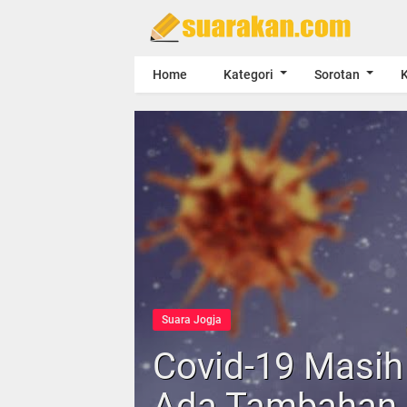
Home
Kategori
Sorotan
K
Suara Jogja
Covid-19 Masih
Ada Tambahan 