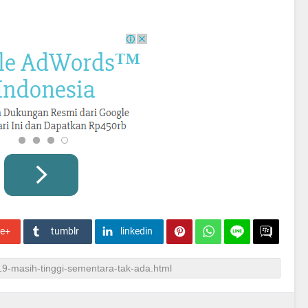
le+
tumblr
linkedin