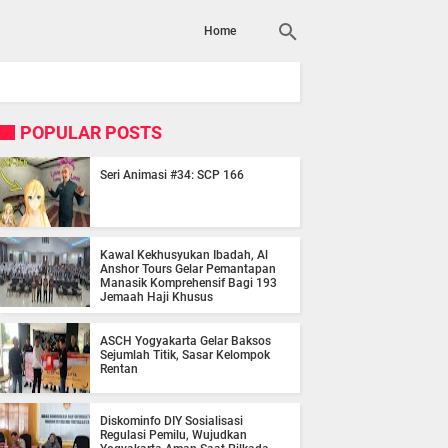
Home
POPULAR POSTS
Seri Animasi #34: SCP 166
Kawal Kekhusyukan Ibadah, Al
Anshor Tours Gelar Pemantapan
Manasik Komprehensif Bagi 193
Jemaah Haji Khusus
ASCH Yogyakarta Gelar Baksos
Sejumlah Titik, Sasar Kelompok
Rentan
Diskominfo DIY Sosialisasi
Regulasi Pemilu, Wujudkan