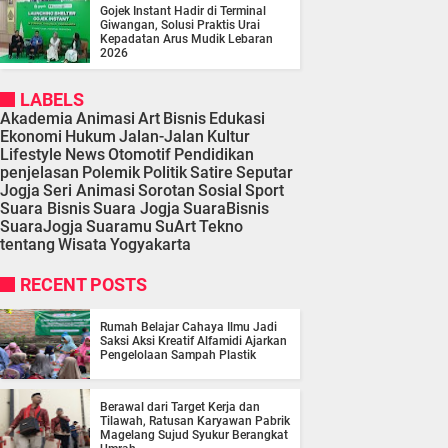
Gojek Instant Hadir di Terminal
Giwangan, Solusi Praktis Urai
Kepadatan Arus Mudik Lebaran
2026
LABELS
Akademia
Animasi
Art
Bisnis
Edukasi
Ekonomi
Hukum
Jalan-Jalan
Kultur
Lifestyle
News
Otomotif
Pendidikan
penjelasan
Polemik
Politik
Satire
Seputar
Jogja
Seri Animasi
Sorotan
Sosial
Sport
Suara Bisnis
Suara Jogja
SuaraBisnis
SuaraJogja
Suaramu
SuArt
Tekno
tentang
Wisata
Yogyakarta
RECENT POSTS
Rumah Belajar Cahaya Ilmu Jadi
Saksi Aksi Kreatif Alfamidi Ajarkan
Pengelolaan Sampah Plastik
Berawal dari Target Kerja dan
Tilawah, Ratusan Karyawan Pabrik
Magelang Sujud Syukur Berangkat