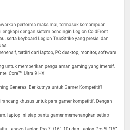
enawarkan performa maksimal, termasuk kemampuan
 dilengkapi dengan sistem pendingin Legion ColdFront
, serta keyboard Legion TrueStrike yang presisi dan
uas
hensif, terdiri dari laptop, PC desktop, monitor, software
jang untuk memberikan pengalaman gaming yang imersif.
ntel Core™ Ultra 9 HX
ing Generasi Berikutnya untuk Gamer Kompetitif!
 dirancang khusus untuk para gamer kompetitif. Dengan
um, laptop ini siap bantu gamer memenangkan setiap
yaitu Lenovo Legion Pro 7i (16”, 10) dan Legion Pro 5i (16”,