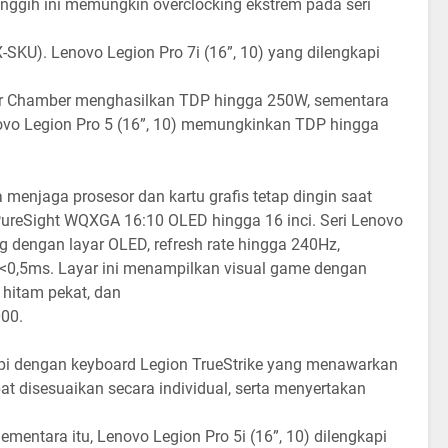
anggih ini memungkin overclocking ekstrem pada seri
X-SKU). Lenovo Legion Pro 7i (16”, 10) yang dilengkapi
per Chamber menghasilkan TDP hingga 250W, sementara
novo Legion Pro 5 (16”, 10) memungkinkan TDP hingga
 menjaga prosesor dan kartu grafis tetap dingin saat
PureSight WQXGA 16:10 OLED hingga 16 inci. Seri Lenovo
g dengan layar OLED, refresh rate hingga 240Hz,
 <0,5ms. Layar ini menampilkan visual game dengan
 hitam pekat, dan
000.
kapi dengan keyboard Legion TrueStrike yang menawarkan
 disesuaikan secara individual, serta menyertakan
mentara itu, Lenovo Legion Pro 5i (16”, 10) dilengkapi