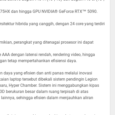
 9 275HX dan hingga GPU NVIDIA® GeForce RTX™ 5090.
arsitektur hibrida yang canggih, dengan 24 core yang terdiri
mikian, perangkat yang ditenagai prosesor ini dapat
e AAA dengan latensi rendah, rendering video, hingga
ngan tetap mempertahankan efisiensi daya.
 daya yang efisien dan anti panas melalui inovasi
kaian laptop tersebut dibekali sistem pendingin Legion
baru, Hyper Chamber. Sistem ini menggabungkan kipas
D berukuran besar dalam ruang terpisah di atas
n lainnya, sehingga efisien dalam menjauhkan aliran