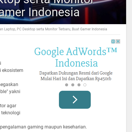
Gamer Indonesia
an Laptop, PC Desktop serta Monitor Terbaru, Buat Gamer Indonesia
i
i ekosistem
enegaskan
ble" yakni
tor agar
 teknologi
m pengalaman gaming maupun keseharian.