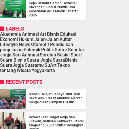
Gojek Instant Hadir di Terminal
Giwangan, Solusi Praktis Urai
Kepadatan Arus Mudik Lebaran
2026
LABELS
Akademia
Animasi
Art
Bisnis
Edukasi
Ekonomi
Hukum
Jalan-Jalan
Kultur
Lifestyle
News
Otomotif
Pendidikan
penjelasan
Polemik
Politik
Satire
Seputar
Jogja
Seri Animasi
Sorotan
Sosial
Sport
Suara Bisnis
Suara Jogja
SuaraBisnis
SuaraJogja
Suaramu
SuArt
Tekno
tentang
Wisata
Yogyakarta
RECENT POSTS
Rumah Belajar Cahaya Ilmu Jadi
Saksi Aksi Kreatif Alfamidi Ajarkan
Pengelolaan Sampah Plastik
Berawal dari Target Kerja dan
Tilawah, Ratusan Karyawan Pabrik
Magelang Sujud Syukur Berangkat