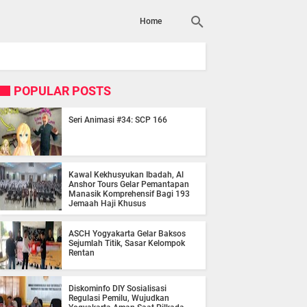
Home
POPULAR POSTS
Seri Animasi #34: SCP 166
Kawal Kekhusyukan Ibadah, Al
Anshor Tours Gelar Pemantapan
Manasik Komprehensif Bagi 193
Jemaah Haji Khusus
ASCH Yogyakarta Gelar Baksos
Sejumlah Titik, Sasar Kelompok
Rentan
Diskominfo DIY Sosialisasi
Regulasi Pemilu, Wujudkan