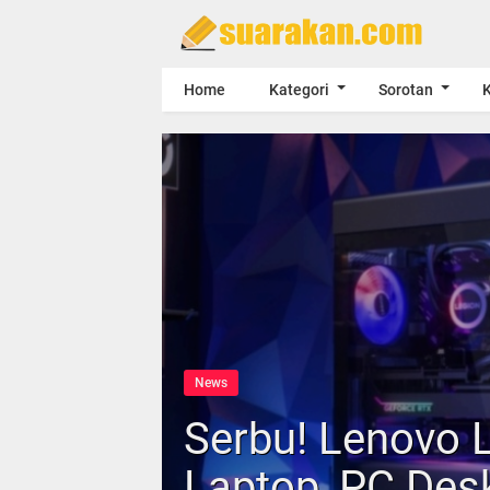
Home
Kategori
Sorotan
K
News
Serbu! Lenovo 
Laptop, PC Des