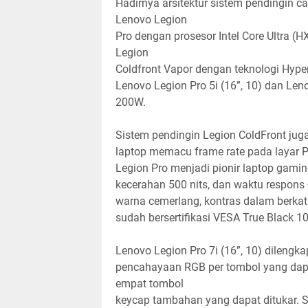
Hadirnya arsitektur sistem pendingin c
Lenovo Legion
Pro dengan prosesor Intel Core Ultra (H
Legion
Coldfront Vapor dengan teknologi Hy
Lenovo Legion Pro 5i (16”, 10) dan Le
200W.
Sistem pendingin Legion ColdFront juga
laptop memacu frame rate pada layar 
Legion Pro menjadi pionir laptop gamin
kecerahan 500 nits, dan waktu respons
warna cemerlang, kontras dalam berkat
sudah bersertifikasi VESA True Black 1
Lenovo Legion Pro 7i (16”, 10) dileng
pencahayaan RGB per tombol yang dapat
empat tombol
keycap tambahan yang dapat ditukar. Se