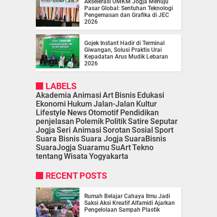
Akselerasi UMKM Jogja Menuju
Pasar Global: Sentuhan Teknologi
Pengemasan dan Grafika di JEC
2026
Gojek Instant Hadir di Terminal
Giwangan, Solusi Praktis Urai
Kepadatan Arus Mudik Lebaran
2026
LABELS
Akademia
Animasi
Art
Bisnis
Edukasi
Ekonomi
Hukum
Jalan-Jalan
Kultur
Lifestyle
News
Otomotif
Pendidikan
penjelasan
Polemik
Politik
Satire
Seputar
Jogja
Seri Animasi
Sorotan
Sosial
Sport
Suara Bisnis
Suara Jogja
SuaraBisnis
SuaraJogja
Suaramu
SuArt
Tekno
tentang
Wisata
Yogyakarta
RECENT POSTS
Rumah Belajar Cahaya Ilmu Jadi
Saksi Aksi Kreatif Alfamidi Ajarkan
Pengelolaan Sampah Plastik