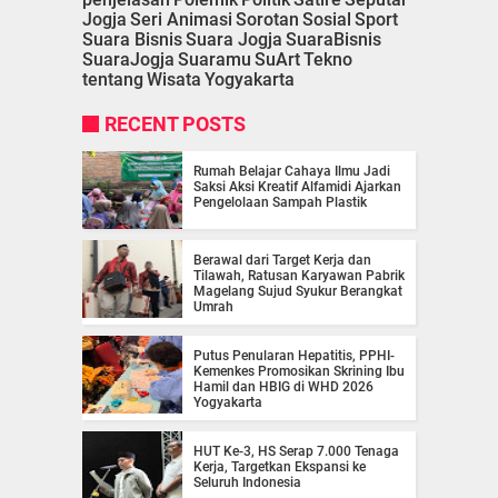
Jogja
Seri Animasi
Sorotan
Sosial
Sport
Suara Bisnis
Suara Jogja
SuaraBisnis
SuaraJogja
Suaramu
SuArt
Tekno
tentang
Wisata
Yogyakarta
RECENT POSTS
Rumah Belajar Cahaya Ilmu Jadi
Saksi Aksi Kreatif Alfamidi Ajarkan
Pengelolaan Sampah Plastik
Berawal dari Target Kerja dan
Tilawah, Ratusan Karyawan Pabrik
Magelang Sujud Syukur Berangkat
Umrah
Putus Penularan Hepatitis, PPHI-
Kemenkes Promosikan Skrining Ibu
Hamil dan HBIG di WHD 2026
Yogyakarta
HUT Ke-3, HS Serap 7.000 Tenaga
Kerja, Targetkan Ekspansi ke
Seluruh Indonesia