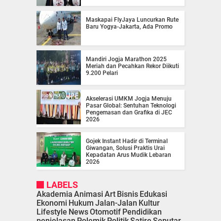
Maskapai FlyJaya Luncurkan Rute
Baru Yogya-Jakarta, Ada Promo
Mandiri Jogja Marathon 2025
Meriah dan Pecahkan Rekor Diikuti
9.200 Pelari
Akselerasi UMKM Jogja Menuju
Pasar Global: Sentuhan Teknologi
Pengemasan dan Grafika di JEC
2026
Gojek Instant Hadir di Terminal
Giwangan, Solusi Praktis Urai
Kepadatan Arus Mudik Lebaran
2026
LABELS
Akademia
Animasi
Art
Bisnis
Edukasi
Ekonomi
Hukum
Jalan-Jalan
Kultur
Lifestyle
News
Otomotif
Pendidikan
penjelasan
Polemik
Politik
Satire
Seputar