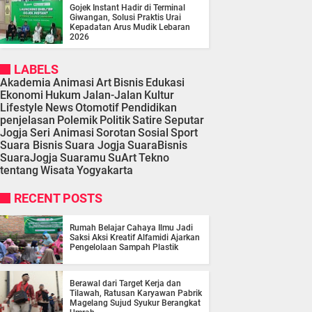
Gojek Instant Hadir di Terminal
Giwangan, Solusi Praktis Urai
Kepadatan Arus Mudik Lebaran
2026
LABELS
Akademia
Animasi
Art
Bisnis
Edukasi
Ekonomi
Hukum
Jalan-Jalan
Kultur
Lifestyle
News
Otomotif
Pendidikan
penjelasan
Polemik
Politik
Satire
Seputar
Jogja
Seri Animasi
Sorotan
Sosial
Sport
Suara Bisnis
Suara Jogja
SuaraBisnis
SuaraJogja
Suaramu
SuArt
Tekno
tentang
Wisata
Yogyakarta
RECENT POSTS
Rumah Belajar Cahaya Ilmu Jadi
Saksi Aksi Kreatif Alfamidi Ajarkan
Pengelolaan Sampah Plastik
Berawal dari Target Kerja dan
Tilawah, Ratusan Karyawan Pabrik
Magelang Sujud Syukur Berangkat