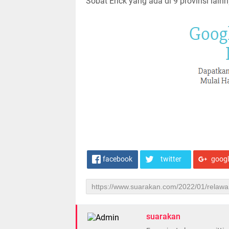
Sobat Erick yang ada di 9 provinsi lain
facebook
twitter
goog
suarakan