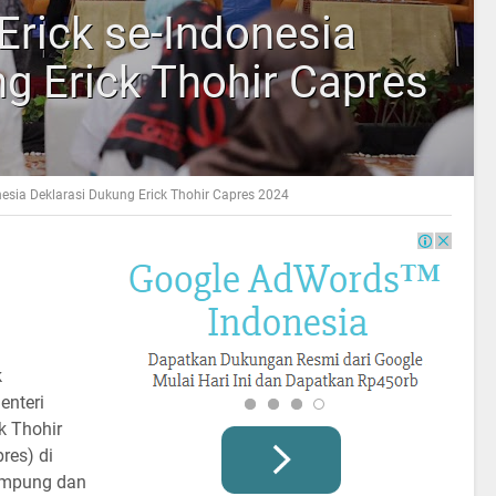
Erick se-Indonesia
g Erick Thohir Capres
nesia Deklarasi Dukung Erick Thohir Capres 2024
k
enteri
k Thohir
res) di
Lampung dan