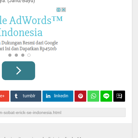
nya. (Janu/Bayu)
le+
tumblr
linkedin