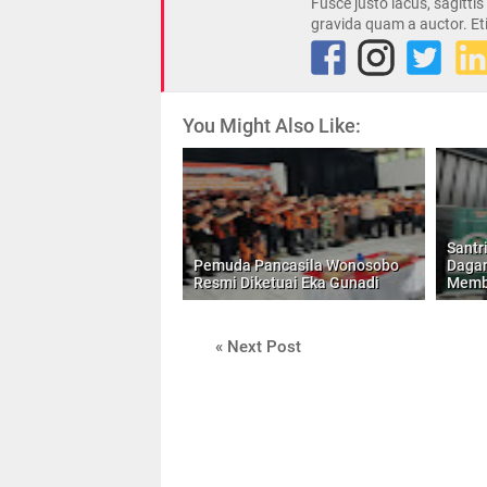
Fusce justo lacus, sagitti
gravida quam a auctor. Et
You Might Also Like:
Santr
Pemuda Pancasila Wonosobo
Dagan
Resmi Diketuai Eka Gunadi
Memb
« Next Post