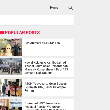
Home
POPULAR POSTS
Seri Animasi #34: SCP 166
Kawal Kekhusyukan Ibadah, Al
Anshor Tours Gelar Pemantapan
Manasik Komprehensif Bagi 193
Jemaah Haji Khusus
ASCH Yogyakarta Gelar Baksos
Sejumlah Titik, Sasar Kelompok
Rentan
Diskominfo DIY Sosialisasi
Regulasi Pemilu, Wujudkan