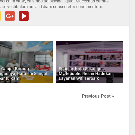
s vel enim vitae, euismod adipiscing ligula. Maecenas cursus
iam vestibulum nulla id diam consectetur condimentum.
i Ganjar Borong
Sebelas Kota Sekaligus,
gannya, Rara: Ini Sangat
MyRepublic Resmi Hadirkan
antu Kami
Layanan Wifi Terbaik
Previous Post »