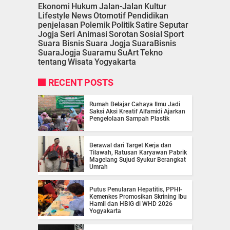
Ekonomi
Hukum
Jalan-Jalan
Kultur
Lifestyle
News
Otomotif
Pendidikan
penjelasan
Polemik
Politik
Satire
Seputar
Jogja
Seri Animasi
Sorotan
Sosial
Sport
Suara Bisnis
Suara Jogja
SuaraBisnis
SuaraJogja
Suaramu
SuArt
Tekno
tentang
Wisata
Yogyakarta
RECENT POSTS
Rumah Belajar Cahaya Ilmu Jadi
Saksi Aksi Kreatif Alfamidi Ajarkan
Pengelolaan Sampah Plastik
Berawal dari Target Kerja dan
Tilawah, Ratusan Karyawan Pabrik
Magelang Sujud Syukur Berangkat
Umrah
Putus Penularan Hepatitis, PPHI-
Kemenkes Promosikan Skrining Ibu
Hamil dan HBIG di WHD 2026
Yogyakarta