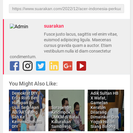
suarakan
Fusce justo lacus, sagittis vel enim vitae,
euismod adipiscing ligula. Maecenas
cursus gravida quam a auctor. Etiam
vestibulum nulla id diam consectetur
condimentum.
You Might Also Like:
Kader
Demokrat DIY
Adik Sultan HB
Erlia Risti Beri
X Wafat,
Harapan Ini
Gamelan
Usai Serahkan
Sarasehan
Keraton
AD/ART Yang
Kelompok
Dilarang
Sah Ke
UMKM di Balai
Dimainkan Dan
Kemenkumham
Kalurahan
Yogya Hujan
DIY
Sambirejo
Siang Bolong