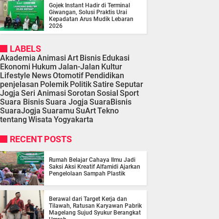
Gojek Instant Hadir di Terminal
Giwangan, Solusi Praktis Urai
Kepadatan Arus Mudik Lebaran
2026
LABELS
Akademia
Animasi
Art
Bisnis
Edukasi
Ekonomi
Hukum
Jalan-Jalan
Kultur
Lifestyle
News
Otomotif
Pendidikan
penjelasan
Polemik
Politik
Satire
Seputar
Jogja
Seri Animasi
Sorotan
Sosial
Sport
Suara Bisnis
Suara Jogja
SuaraBisnis
SuaraJogja
Suaramu
SuArt
Tekno
tentang
Wisata
Yogyakarta
RECENT POSTS
Rumah Belajar Cahaya Ilmu Jadi
Saksi Aksi Kreatif Alfamidi Ajarkan
Pengelolaan Sampah Plastik
Berawal dari Target Kerja dan
Tilawah, Ratusan Karyawan Pabrik
Magelang Sujud Syukur Berangkat