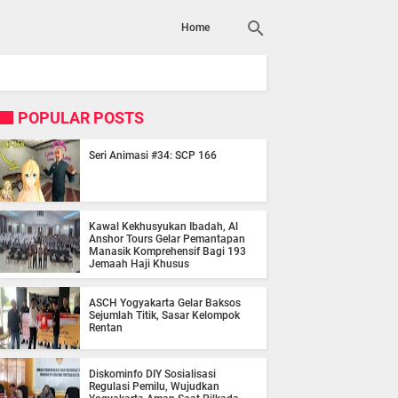
Home
POPULAR POSTS
Seri Animasi #34: SCP 166
Kawal Kekhusyukan Ibadah, Al
Anshor Tours Gelar Pemantapan
Manasik Komprehensif Bagi 193
Jemaah Haji Khusus
ASCH Yogyakarta Gelar Baksos
Sejumlah Titik, Sasar Kelompok
Rentan
Diskominfo DIY Sosialisasi
Regulasi Pemilu, Wujudkan