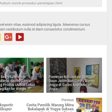
s vel enim vitae, euismod adipiscing ligula. Maecenas cursus
iam vestibulum nulla id diam consectetur condimentum.
i ke Pesantren di
Pameran Kolaborasi Sanggar
karta, Santri Ganjar
Daun Jatim dan Gores Warna
g Produk UMKM Lokal
Jogja di Galeri Kopi Macan
agikan ke Warga
Jogja
Previous
ksportir
Cerita Pemilik Warung Mitra
 Ekspor
Bukalapak di Yogya Sukses