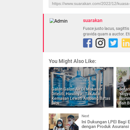
suarakan
Fusce justo lacus, sagitti
gravida quam a auctor. Et
You Might Also Like:
Galon Galon Air Di Makasar
Safar
Diteliti, Hasilnya : Tak Ada
Yogya
Kemasan Lewati Ambang Batas
Boron
BPA
dan B
Next
Ini Dukungan LPEI Bagi E
dengan Produk Asuransi