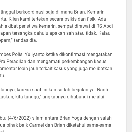
tinggal berkoordinasi saja di mana Brian. Kemarin
ta. Klien kami tertekan secara psikis dan fisik. Ada
akibat peristiwa kemarin, sempat dirawat di RS Abdi
tapan tersangka dahulu apakah sah atau tidak. Kalau
ropam,” tandas dia.
bes Polisi Yuliyanto ketika dikonfirmasi mengatakan
 Pra Peradilan dan mengamati perkembangan kasus
komentar lebih jauh terkait kasus yang juga melibatkan
itu.
lannya, karena saat ini kan sudah berjalan ya. Nanti
skan, kita tunggu,” ungkapnya dihubungi melalui
abtu (4/6/2022) silam antara Brian Yoga dengan salah
dua pihak baik Carmel dan Brian diketahui sama-sama