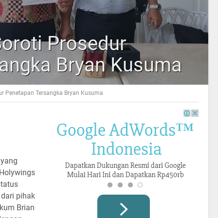
roti Prosedur
sangka Bryan Kusuma
ur Penetapan Tersangka Bryan Kusuma
 yang
 Holywings
tatus
 dari pihak
ukum Brian