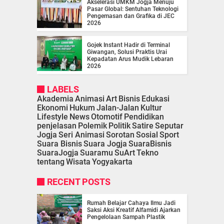
Akselerasi UMKM Jogja Menuju
Pasar Global: Sentuhan Teknologi
Pengemasan dan Grafika di JEC
2026
Gojek Instant Hadir di Terminal
Giwangan, Solusi Praktis Urai
Kepadatan Arus Mudik Lebaran
2026
LABELS
Akademia
Animasi
Art
Bisnis
Edukasi
Ekonomi
Hukum
Jalan-Jalan
Kultur
Lifestyle
News
Otomotif
Pendidikan
penjelasan
Polemik
Politik
Satire
Seputar
Jogja
Seri Animasi
Sorotan
Sosial
Sport
Suara Bisnis
Suara Jogja
SuaraBisnis
SuaraJogja
Suaramu
SuArt
Tekno
tentang
Wisata
Yogyakarta
RECENT POSTS
Rumah Belajar Cahaya Ilmu Jadi
Saksi Aksi Kreatif Alfamidi Ajarkan
Pengelolaan Sampah Plastik