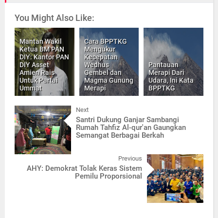
You Might Also Like:
Mantan Wakil
Cara BPPTKG
Ketua BM PAN
Mengukur
DIY: Kantor PAN
Kecepatan
DIY Asset
Wedhus
Pantauan
Amien Rais
Gembel dan
Merapi Dari
Untuk Partai
Magma Gunung
Udara, Ini Kata
Ummat
Merapi
BPPTKG
Next
Santri Dukung Ganjar Sambangi
Rumah Tahfiz Al-qur'an Gaungkan
Semangat Berbagai Berkah
Previous
AHY: Demokrat Tolak Keras Sistem
Pemilu Proporsional