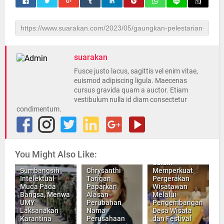
suarakan
Fusce justo lacus, sagittis vel enim vitae,
euismod adipiscing ligula. Maecenas
cursus gravida quam a auctor. Etiam
vestibulum nulla id diam consectetur
condimentum.
Sinergi
tiket.com dan
Kemenparekraf
RI di 2024:
You Might Also Like:
Kolaborasi
dalam
Sumbangsih
Chrysanthi
Memperkuat
Intelektual
Tarigan
Pergerakan
Muda Pada
Paparkan
Wisatawan
Bangsa, Menwa
Alasan
Melalui
UMY
Perubahan
Pengembangan
Laksanakan
Nama
Desa Wisata
Karantina
Perusahaan
dan Festival