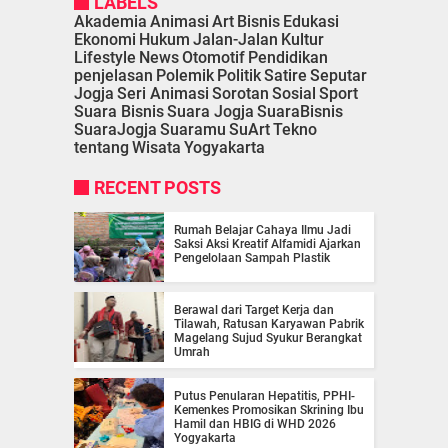
LABELS
Akademia
Animasi
Art
Bisnis
Edukasi
Ekonomi
Hukum
Jalan-Jalan
Kultur
Lifestyle
News
Otomotif
Pendidikan
penjelasan
Polemik
Politik
Satire
Seputar
Jogja
Seri Animasi
Sorotan
Sosial
Sport
Suara Bisnis
Suara Jogja
SuaraBisnis
SuaraJogja
Suaramu
SuArt
Tekno
tentang
Wisata
Yogyakarta
RECENT POSTS
Rumah Belajar Cahaya Ilmu Jadi
Saksi Aksi Kreatif Alfamidi Ajarkan
Pengelolaan Sampah Plastik
Berawal dari Target Kerja dan
Tilawah, Ratusan Karyawan Pabrik
Magelang Sujud Syukur Berangkat
Umrah
Putus Penularan Hepatitis, PPHI-
Kemenkes Promosikan Skrining Ibu
Hamil dan HBIG di WHD 2026
Yogyakarta