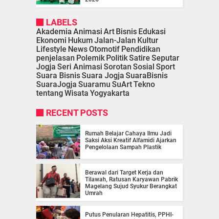
LABELS
Akademia
Animasi
Art
Bisnis
Edukasi
Ekonomi
Hukum
Jalan-Jalan
Kultur
Lifestyle
News
Otomotif
Pendidikan
penjelasan
Polemik
Politik
Satire
Seputar
Jogja
Seri Animasi
Sorotan
Sosial
Sport
Suara Bisnis
Suara Jogja
SuaraBisnis
SuaraJogja
Suaramu
SuArt
Tekno
tentang
Wisata
Yogyakarta
RECENT POSTS
Rumah Belajar Cahaya Ilmu Jadi
Saksi Aksi Kreatif Alfamidi Ajarkan
Pengelolaan Sampah Plastik
Berawal dari Target Kerja dan
Tilawah, Ratusan Karyawan Pabrik
Magelang Sujud Syukur Berangkat
Umrah
Putus Penularan Hepatitis, PPHI-