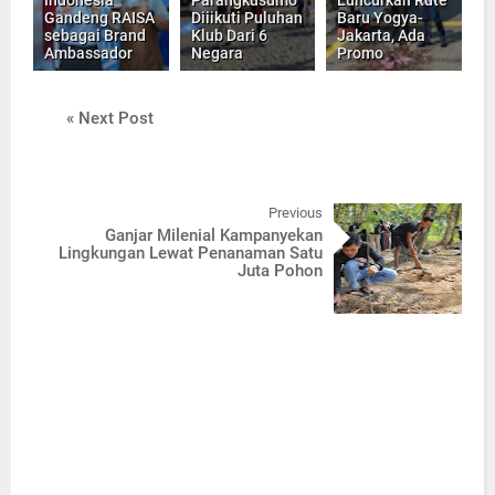
Indonesia
Parangkusumo
Luncurkan Rute
Gandeng RAISA
Diiikuti Puluhan
Baru Yogya-
sebagai Brand
Klub Dari 6
Jakarta, Ada
Ambassador
Negara
Promo
« Next Post
Previous
Ganjar Milenial Kampanyekan
Lingkungan Lewat Penanaman Satu
Juta Pohon