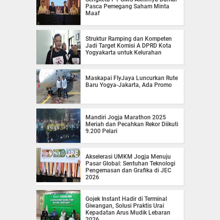
Pasca Pemegang Saham Minta
Maaf
Struktur Ramping dan Kompeten
Jadi Target Komisi A DPRD Kota
Yogyakarta untuk Kelurahan
Maskapai FlyJaya Luncurkan Rute
Baru Yogya-Jakarta, Ada Promo
Mandiri Jogja Marathon 2025
Meriah dan Pecahkan Rekor Diikuti
9.200 Pelari
Akselerasi UMKM Jogja Menuju
Pasar Global: Sentuhan Teknologi
Pengemasan dan Grafika di JEC
2026
Gojek Instant Hadir di Terminal
Giwangan, Solusi Praktis Urai
Kepadatan Arus Mudik Lebaran
2026