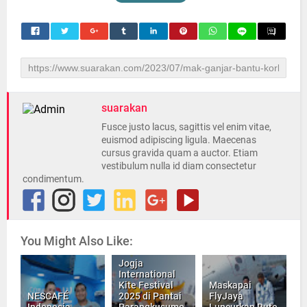
suarakan
Fusce justo lacus, sagittis vel enim vitae,
euismod adipiscing ligula. Maecenas
cursus gravida quam a auctor. Etiam
vestibulum nulla id diam consectetur
condimentum.
You Might Also Like:
Jogja
International
Kite Festival
Maskapai
NESCAFÉ
2025 di Pantai
FlyJaya