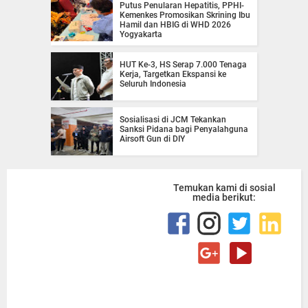
Putus Penularan Hepatitis, PPHI-
Kemenkes Promosikan Skrining Ibu
Hamil dan HBIG di WHD 2026
Yogyakarta
HUT Ke-3, HS Serap 7.000 Tenaga
Kerja, Targetkan Ekspansi ke
Seluruh Indonesia
Sosialisasi di JCM Tekankan
Sanksi Pidana bagi Penyalahguna
Airsoft Gun di DIY
Temukan kami di sosial
media berikut: