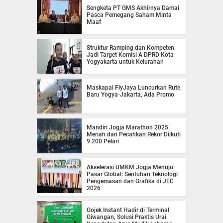
Sengketa PT GMS Akhirnya Damai
Pasca Pemegang Saham Minta
Maaf
Struktur Ramping dan Kompeten
Jadi Target Komisi A DPRD Kota
Yogyakarta untuk Kelurahan
Maskapai FlyJaya Luncurkan Rute
Baru Yogya-Jakarta, Ada Promo
Mandiri Jogja Marathon 2025
Meriah dan Pecahkan Rekor Diikuti
9.200 Pelari
Akselerasi UMKM Jogja Menuju
Pasar Global: Sentuhan Teknologi
Pengemasan dan Grafika di JEC
2026
Gojek Instant Hadir di Terminal
Giwangan, Solusi Praktis Urai