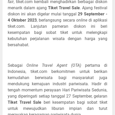
fair
, tiket.com kembali menghadirkan berbagai diskon
menarik dalam ajang
Tiket Travel Sale
. Ajang festival
diskon ini akan digelar mulai tanggal
29 September -
4 Oktober 2023
, berlangsung secara
online
di aplikasi
tiket.com. Lanjutan pameran diskon ini beri
kesempatan bagi sobat tiket untuk melengkapi
kebutuhan perjalanan wisata dengan harga yang
bersahabat.
Sebagai
Online Travel Agent (OTA)
pertama di
Indonesia, tiket.com berkomitmen untuk berikan
kemudahan berwisata bagi masyarakat juga
mendukung kemajuan industri pariwisata. Hadir di
tengah momentum perayaan Hari Pariwisata Sedunia,
yang diperingati setiap tanggal 27 September, gelaran
Tiket Travel Sale
beri kesempatan bagi sobat tiket
untuk mewujudkan liburan impian dan turut
merayakan keragaman pariwisata dunia.