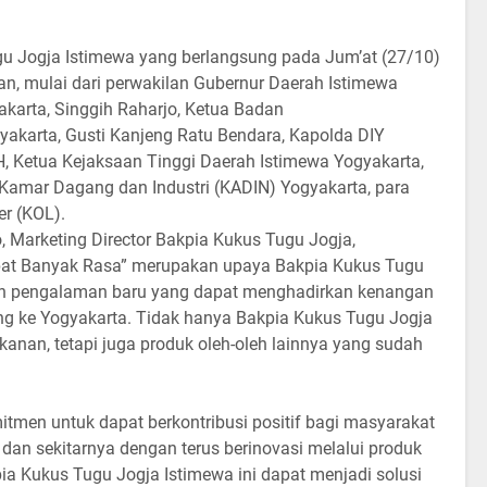
u Jogja Istimewa yang berlangsung pada Jum’at (27/10)
an, mulai dari perwakilan Gubernur Daerah Istimewa
akarta, Singgih Raharjo, Ketua Badan
akarta, Gusti Kanjeng Ratu Bendara, Kapolda DIY
H, Ketua Kejaksaan Tinggi Daerah Istimewa Yogyakarta,
a Kamar Dagang dan Industri (KADIN) Yogyakarta, para
er (KOL).
Marketing Director Bakpia Kukus Tugu Jogja,
pat Banyak Rasa” merupakan upaya Bakpia Kukus Tugu
n pengalaman baru yang dapat menghadirkan kenangan
ng ke Yogyakarta. Tidak hanya Bakpia Kukus Tugu Jogja
anan, tetapi juga produk oleh-oleh lainnya yang sudah
itmen untuk dapat berkontribusi positif bagi masyarakat
dan sekitarnya dengan terus berinovasi melalui produk
ia Kukus Tugu Jogja Istimewa ini dapat menjadi solusi