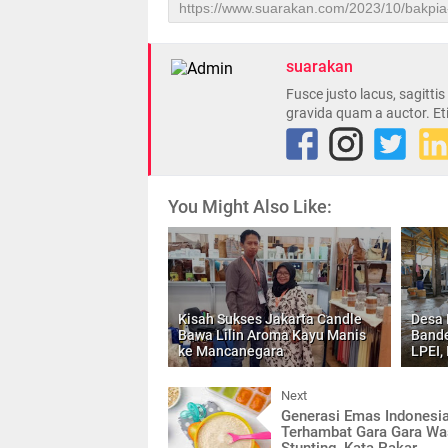
suarakan
Fusce justo lacus, sagitti
gravida quam a auctor. Et
You Might Also Like:
Kisah Sukses Jakarta Candle
Desa 
Bawa Lilin Aroma Kayu Manis
Bande
ke Mancanegara
LPEI,
Next
Generasi Emas Indonesia
Terhambat Gara Gara Wa