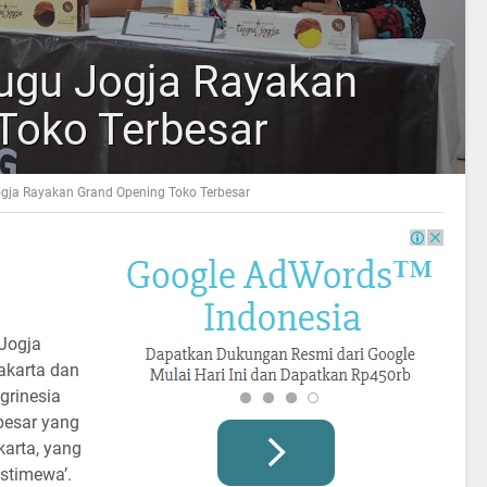
ugu Jogja Rayakan
Toko Terbesar
gja Rayakan Grand Opening Toko Terbesar
Jogja
akarta dan
grinesia
besar yang
arta, yang
stimewa’.