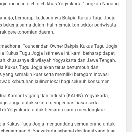
gin mencari oleh-oleh khas Yogyakarta.” ungkap Nanang.
Raharjo, berharap, kedepannya Bakpia Kukus Tugu Jogja
s bekerja sama dalam hal memajukan sektor pariwisata
rak perekonomian daerah.
omadhona, Founder dan Owner Bakpia Kukus Tugu Jogja,
 Kukus Tugu Jogja Istimewa ini, kami berharap dapat
ah khususnya di wilayah Yogyakarta dan Jawa Tengah.
a Kukus Tugu Jogja akan terus bertumbuh dan
 yang semakin kuat serta memiliki beragam inovasi
awab kebutuhan kuliner lokal bagi seluruh konsumen
ua Kamar Dagang dan Industri (KADIN) Yogyakarta,
ugu Jogja untuk selalu memperluas pasar serta
 di Yogyakarta untuk bersama-sama mendongkrak
pia Kukus Tugu Jogja mengundang semua orang untuk
kebersamaan di Yogyakarta sebagai destinasi yang luar