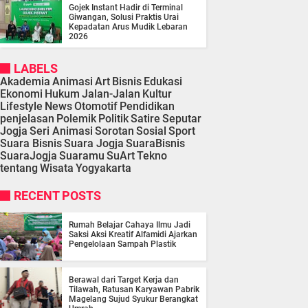
Gojek Instant Hadir di Terminal
Giwangan, Solusi Praktis Urai
Kepadatan Arus Mudik Lebaran
2026
LABELS
Akademia
Animasi
Art
Bisnis
Edukasi
Ekonomi
Hukum
Jalan-Jalan
Kultur
Lifestyle
News
Otomotif
Pendidikan
penjelasan
Polemik
Politik
Satire
Seputar
Jogja
Seri Animasi
Sorotan
Sosial
Sport
Suara Bisnis
Suara Jogja
SuaraBisnis
SuaraJogja
Suaramu
SuArt
Tekno
tentang
Wisata
Yogyakarta
RECENT POSTS
Rumah Belajar Cahaya Ilmu Jadi
Saksi Aksi Kreatif Alfamidi Ajarkan
Pengelolaan Sampah Plastik
Berawal dari Target Kerja dan
Tilawah, Ratusan Karyawan Pabrik
Magelang Sujud Syukur Berangkat