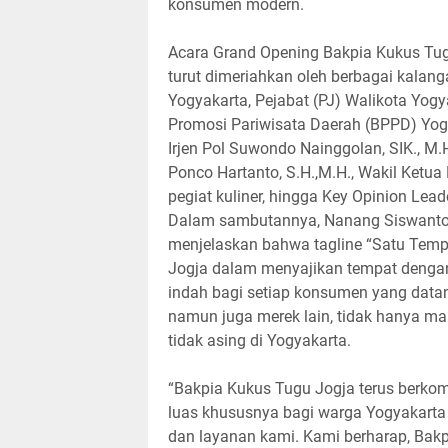
konsumen modern.
Acara Grand Opening Bakpia Kukus Tug
turut dimeriahkan oleh berbagai kalang
Yogyakarta, Pejabat (PJ) Walikota Yogy
Promosi Pariwisata Daerah (BPPD) Yogy
Irjen Pol Suwondo Nainggolan, SIK., M.
Ponco Hartanto, S.H.,M.H., Wakil Ketu
pegiat kuliner, hingga Key Opinion Lead
Dalam sambutannya, Nanang Siswanto, 
menjelaskan bahwa tagline “Satu Tem
Jogja dalam menyajikan tempat denga
indah bagi setiap konsumen yang data
namun juga merek lain, tidak hanya mak
tidak asing di Yogyakarta.
“Bakpia Kukus Tugu Jogja terus berkom
luas khususnya bagi warga Yogyakarta 
dan layanan kami. Kami berharap, Bakp