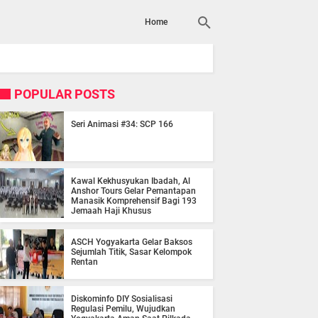
Home
POPULAR POSTS
Seri Animasi #34: SCP 166
Kawal Kekhusyukan Ibadah, Al
Anshor Tours Gelar Pemantapan
Manasik Komprehensif Bagi 193
Jemaah Haji Khusus
ASCH Yogyakarta Gelar Baksos
Sejumlah Titik, Sasar Kelompok
Rentan
Diskominfo DIY Sosialisasi
Regulasi Pemilu, Wujudkan