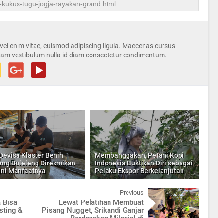
s vel enim vitae, euismod adipiscing ligula. Maecenas cursus
iam vestibulum nulla id diam consectetur condimentum.
Devisa Klaster Benih
Membanggakan, Petani Kopi
ng Buleleng Diresmikan
Indonesia Buktikan Diri sebagai
 Ini Manfaatnya
Pelaku Ekspor Berkelanjutan
Previous
 Bisa
Lewat Pelatihan Membuat
sting &
Pisang Nugget, Srikandi Ganjar