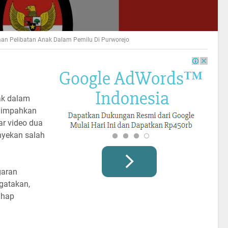
aan Pelibatan Anak Dalam Pemilu Di Purworejo
ak dalam
ilimpahkan
ar video dua
yekan salah
garan
gatakan,
tahap