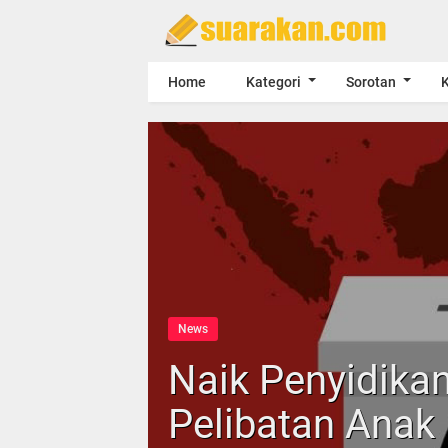
Home
Kategori
Sorotan
K
News
Naik Penyidika
Pelibatan Anak