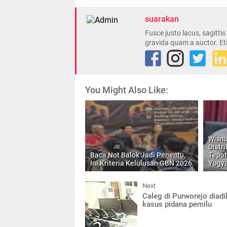
suarakan
Fusce justo lacus, sagitti
gravida quam a auctor. Et
You Might Also Like:
Wisnu
Distr
Baca Not Balok Jadi Penentu,
Tepat
Ini Kriteria Kelulusan GBN 2026
Yogy
Next
Caleg di Purworejo diadi
kasus pidana pemilu