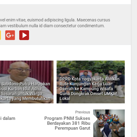
s vel enim vitae, euismod adipiscing ligula. Maecenas cursus
iam vestibulum nulla id diam consectetur condimentum.
DPRD Kota Yogyakarta Alihkan
 Sabdono Putro Harapkan
Rute Kunjungan Kerja Luar
ibusi Kurban Idul Adha
Daerah ke Kampung Wisata
 Sasaran untuk Warga
Guna Dongkrak Omset UMKM
akarta yang Membutuhkan
Lokal
Previous
li dalam
Program PNM Sukses
Berdayakan 381 Ribu
Perempuan Garut