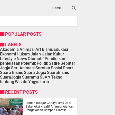
Home
POPULAR POSTS
LABELS
Akademia
Animasi
Art
Bisnis
Edukasi
Ekonomi
Hukum
Jalan-Jalan
Kultur
Lifestyle
News
Otomotif
Pendidikan
penjelasan
Polemik
Politik
Satire
Seputar
Jogja
Seri Animasi
Sorotan
Sosial
Sport
Suara Bisnis
Suara Jogja
SuaraBisnis
SuaraJogja
Suaramu
SuArt
Tekno
tentang
Wisata
Yogyakarta
RECENT POSTS
Rumah Belajar Cahaya Ilmu Jadi
Saksi Aksi Kreatif Alfamidi Ajarkan
Pengelolaan Sampah Plastik