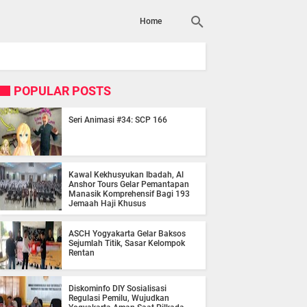
Home
POPULAR POSTS
Seri Animasi #34: SCP 166
Kawal Kekhusyukan Ibadah, Al
Anshor Tours Gelar Pemantapan
Manasik Komprehensif Bagi 193
Jemaah Haji Khusus
ASCH Yogyakarta Gelar Baksos
Sejumlah Titik, Sasar Kelompok
Rentan
Diskominfo DIY Sosialisasi
Regulasi Pemilu, Wujudkan