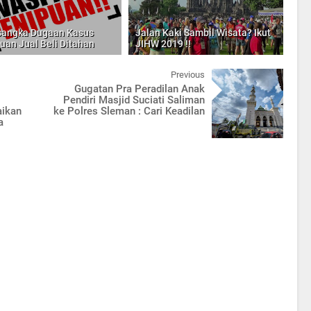
sangka Dugaan Kasus
Jalan Kaki Sambil Wisata? Ikut
uan Jual Beli Ditahan
JIHW 2019 !!
Previous
Gugatan Pra Peradilan Anak
Pendiri Masjid Suciati Saliman
aikan
ke Polres Sleman : Cari Keadilan
a