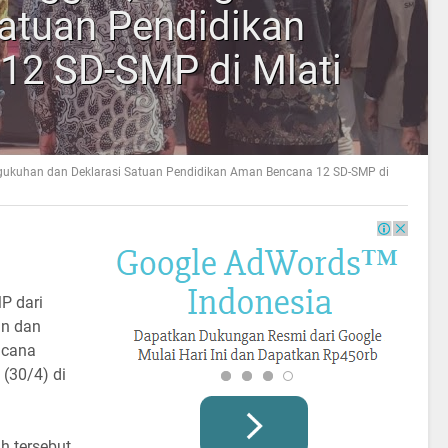
Satuan Pendidikan
12 SD-SMP di Mlati
gukuhan dan Deklarasi Satuan Pendidikan Aman Bencana 12 SD-SMP di
P dari
an dan
ncana
(30/4) di
h tersebut