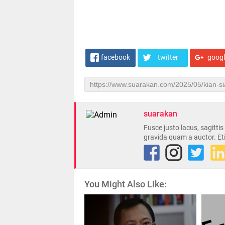
facebook
twitter
goog
suarakan
Fusce justo lacus, sagitti
gravida quam a auctor. Et
You Might Also Like: