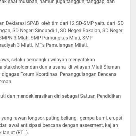
 anak saat musibah, namun juga tangguh, tanggap, dan
n Deklarasi SPAB oleh tim dari 12 SD-SMP yaitu dari SD
ngan, SD Negeri Sinduadi 1, SD Negeri Bakalan, SD Negeri
i,SMPN 3 Mlati, SMP Pamungkas Mlati, SMP
iyah 3 Mlati, MTs Pamulangan Mliati.
Laws, selaku pemangku wilayah menyatakan
 stakeholder dan dunia usaha di wilayah Mlati Sleman
g digagas Forum Koordinasi Penanggulangan Bencana
leman.
uti dan mendeklerasikan diri sebagai Satuan Pendidikan
 yang rawan longsor, puting beliung, gempa bumi, erupsi
ari awal antisipasi bencana dengan assesment, kajian
 lanjut (RTL).