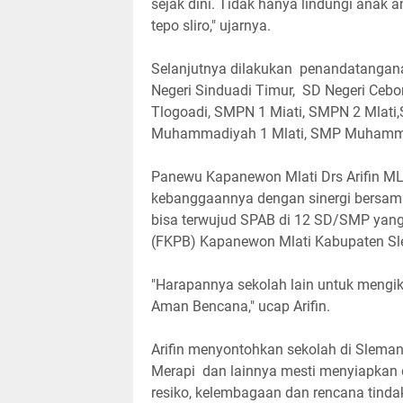
sejak dini. Tidak hanya lindungi anak
tepo sliro," ujarnya.
Selanjutnya dilakukan penandatangana
Negeri Sinduadi Timur, SD Negeri Cebo
Tlogoadi, SMPN 1 Miati, SMPN 2 Mlat
Muhammadiyah 1 Mlati, SMP Muhammad
Panewu Kapanewon Mlati Drs Arifin M
kebanggaannya dengan sinergi bersama
bisa terwujud SPAB di 12 SD/SMP yan
(FKPB) Kapanewon Mlati Kabupaten S
"Harapannya sekolah lain untuk mengik
Aman Bencana," ucap Arifin.
Arifin menyontohkan sekolah di Sleman
Merapi dan lainnya mesti menyiapkan d
resiko, kelembagaan dan rencana tindak