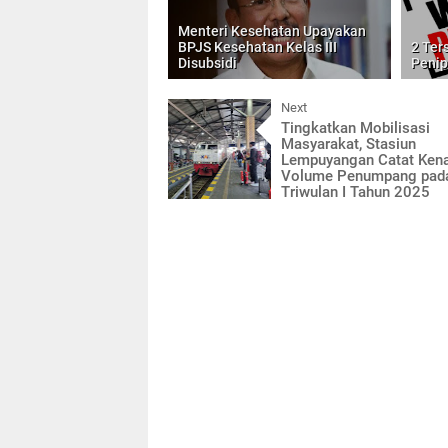
Menteri Kesehatan Upayakan
BPJS Kesehatan Kelas III
2 Ter
Disubsidi
Penip
Next
Tingkatkan Mobilisasi
Masyarakat, Stasiun
Lempuyangan Catat Ken
Volume Penumpang pad
Triwulan I Tahun 2025