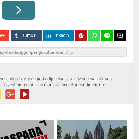
le+
tumblr
linkedin
s vel enim vitae, euismod adipiscing ligula. Maecenas cursus
iam vestibulum nulla id diam consectetur condimentum.