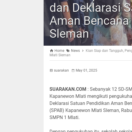
dan Deklarasi 
Aman Bencana 
Sleman
Home
News
Kian Siap dan Tangguh, Pen
Mlati Sleman
suarakan
May 01, 2025
SUARAKAN.COM
: Sebanyak 12 SD-SM
Kapanewon Mlati mengikuti pengukuh
Deklarasi Satuan Pendidikan Aman Be
(SPAB) Kapanewon Mlati Sleman, Rabu 
SMPN 1 Mlati.
Dengan pengukuhan itu, sekolah sekola