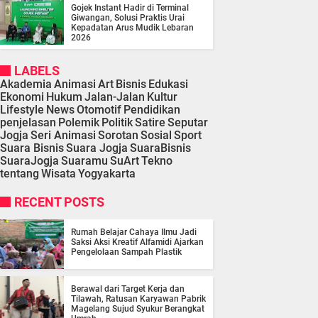
Gojek Instant Hadir di Terminal
Giwangan, Solusi Praktis Urai
Kepadatan Arus Mudik Lebaran
2026
LABELS
Akademia
Animasi
Art
Bisnis
Edukasi
Ekonomi
Hukum
Jalan-Jalan
Kultur
Lifestyle
News
Otomotif
Pendidikan
penjelasan
Polemik
Politik
Satire
Seputar
Jogja
Seri Animasi
Sorotan
Sosial
Sport
Suara Bisnis
Suara Jogja
SuaraBisnis
SuaraJogja
Suaramu
SuArt
Tekno
tentang
Wisata
Yogyakarta
RECENT POSTS
Rumah Belajar Cahaya Ilmu Jadi
Saksi Aksi Kreatif Alfamidi Ajarkan
Pengelolaan Sampah Plastik
Berawal dari Target Kerja dan
Tilawah, Ratusan Karyawan Pabrik
Magelang Sujud Syukur Berangkat