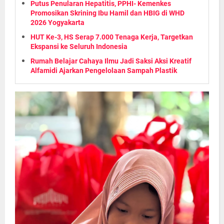
Putus Penularan Hepatitis, PPHI- Kemenkes
Promosikan Skrining Ibu Hamil dan HBIG di WHD
2026 Yogyakarta
HUT Ke-3, HS Serap 7.000 Tenaga Kerja, Targetkan
Ekspansi ke Seluruh Indonesia
Rumah Belajar Cahaya Ilmu Jadi Saksi Aksi Kreatif
Alfamidi Ajarkan Pengelolaan Sampah Plastik