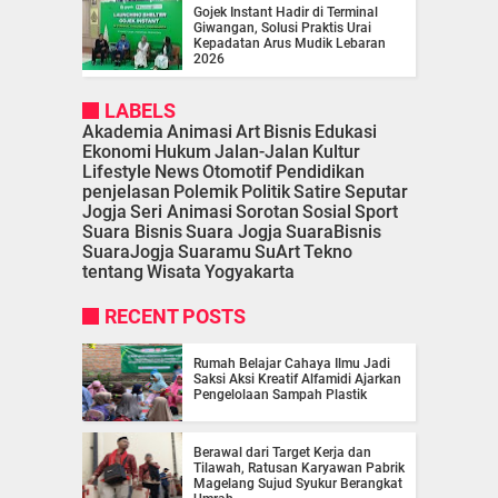
Gojek Instant Hadir di Terminal
Giwangan, Solusi Praktis Urai
Kepadatan Arus Mudik Lebaran
2026
LABELS
Akademia
Animasi
Art
Bisnis
Edukasi
Ekonomi
Hukum
Jalan-Jalan
Kultur
Lifestyle
News
Otomotif
Pendidikan
penjelasan
Polemik
Politik
Satire
Seputar
Jogja
Seri Animasi
Sorotan
Sosial
Sport
Suara Bisnis
Suara Jogja
SuaraBisnis
SuaraJogja
Suaramu
SuArt
Tekno
tentang
Wisata
Yogyakarta
RECENT POSTS
Rumah Belajar Cahaya Ilmu Jadi
Saksi Aksi Kreatif Alfamidi Ajarkan
Pengelolaan Sampah Plastik
Berawal dari Target Kerja dan
Tilawah, Ratusan Karyawan Pabrik
Magelang Sujud Syukur Berangkat