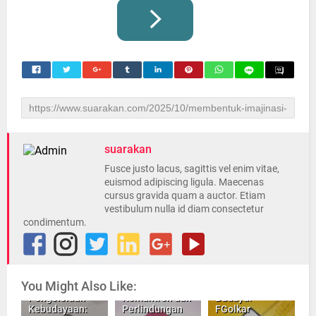
suarakan
Fusce justo lacus, sagittis vel enim vitae,
euismod adipiscing ligula. Maecenas
cursus gravida quam a auctor. Etiam
vestibulum nulla id diam consectetur
condimentum.
Kesejahteraan
You Might Also Like:
Raperda
Peran
Melalui
Pengelolaan
Kemantren dan
Budaya:
Kebudayaan:
Perlindungan
FGolkar