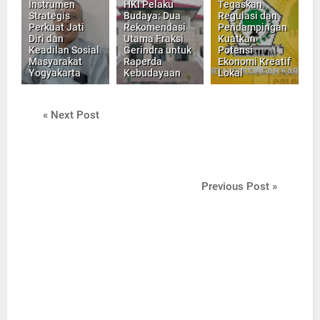
Instrumen
HKI Pelaku
Tegaskan
Strategis
Budaya: Dua
Regulasi dan
Perkuat Jati
Rekomendasi
Pendampingan
Diri dan
Utama Fraksi
Kuatkan
Keadilan Sosial
Gerindra untuk
Potensi
Masyarakat
Raperda
Ekonomi Kreatif
Yogyakarta
Kebudayaan
Lokal
« Next Post
Previous Post »