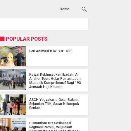
Home
POPULAR POSTS
Seri Animasi #34: SCP 166
Kawal Kekhusyukan Ibadah, Al
Anshor Tours Gelar Pemantapan
Manasik Komprehensif Bagi 193
Jemaah Haji Khusus
ASCH Yogyakarta Gelar Baksos
Sejumlah Titik, Sasar Kelompok
Rentan
Diskominfo DIY Sosialisasi
Regulasi Pemilu, Wujudkan