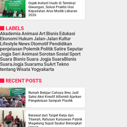
Gojek Instant Hadir di Terminal
Giwangan, Solusi Praktis Urai
Kepadatan Arus Mudik Lebaran
2026
LABELS
Akademia
Animasi
Art
Bisnis
Edukasi
Ekonomi
Hukum
Jalan-Jalan
Kultur
Lifestyle
News
Otomotif
Pendidikan
penjelasan
Polemik
Politik
Satire
Seputar
Jogja
Seri Animasi
Sorotan
Sosial
Sport
Suara Bisnis
Suara Jogja
SuaraBisnis
SuaraJogja
Suaramu
SuArt
Tekno
tentang
Wisata
Yogyakarta
RECENT POSTS
Rumah Belajar Cahaya Ilmu Jadi
Saksi Aksi Kreatif Alfamidi Ajarkan
Pengelolaan Sampah Plastik
Berawal dari Target Kerja dan
Tilawah, Ratusan Karyawan Pabrik
Magelang Sujud Syukur Berangkat