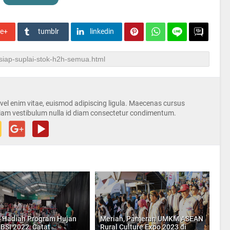
le+
tumblr
linkedin
s vel enim vitae, euismod adipiscing ligula. Maecenas cursus
iam vestibulum nulla id diam consectetur condimentum.
r Hadiah Program Hujan
Meriah, Pameran UMKM ASEAN
BSI 2022, Catat
Rural Culture Expo 2023 di