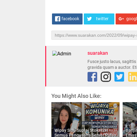
facebook
twitter
goog
suarakan
Fusce justo lacus, sagitti
gravida quam a auctor. Et
You Might Also Like:
Wipay Siap Suplai Stok H2H
Banji
Semua Pengusaha Server Pulsa
Emas 