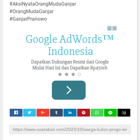
#AksiNyataOrangMudaGanjar
#OrangMudaGanjar
#GanjarPranowo