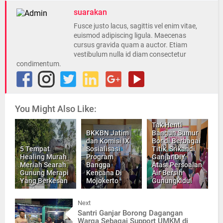
suarakan
Fusce justo lacus, sagittis vel enim vitae,
euismod adipiscing ligula. Maecenas
cursus gravida quam a auctor. Etiam
vestibulum nulla id diam consectetur
condimentum.
You Might Also Like:
Tak Henti
BKKBN Jatim
Bangun Sumur
dan Komisi IX
Bor di Berbagai
5 Tempat
Sosialisasi
Titik, Srikandi
Healing Murah
Program
Ganjar DIY
Meriah Searah
Bangga
Atasi Persoalan
Gunung Merapi
Kencana Di
Air Bersih
Yang Berkesan
Mojokerto
Gunungkidul
Next
Santri Ganjar Borong Dagangan
Warga Sebagai Support UMKM di