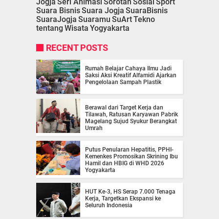
Jogja
Seri Animasi
Sorotan
Sosial
Sport
Suara Bisnis
Suara Jogja
SuaraBisnis
SuaraJogja
Suaramu
SuArt
Tekno
tentang
Wisata
Yogyakarta
RECENT POSTS
Rumah Belajar Cahaya Ilmu Jadi
Saksi Aksi Kreatif Alfamidi Ajarkan
Pengelolaan Sampah Plastik
Berawal dari Target Kerja dan
Tilawah, Ratusan Karyawan Pabrik
Magelang Sujud Syukur Berangkat
Umrah
Putus Penularan Hepatitis, PPHI-
Kemenkes Promosikan Skrining Ibu
Hamil dan HBIG di WHD 2026
Yogyakarta
HUT Ke-3, HS Serap 7.000 Tenaga
Kerja, Targetkan Ekspansi ke
Seluruh Indonesia