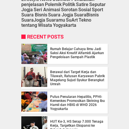
penjelasan
Polemik
Politik
Satire
Seputar
Jogja
Seri Animasi
Sorotan
Sosial
Sport
Suara Bisnis
Suara Jogja
SuaraBisnis
SuaraJogja
Suaramu
SuArt
Tekno
tentang
Wisata
Yogyakarta
RECENT POSTS
Rumah Belajar Cahaya Ilmu Jadi
Saksi Aksi Kreatif Alfamidi Ajarkan
Pengelolaan Sampah Plastik
Berawal dari Target Kerja dan
Tilawah, Ratusan Karyawan Pabrik
Magelang Sujud Syukur Berangkat
Umrah
Putus Penularan Hepatitis, PPHI-
Kemenkes Promosikan Skrining Ibu
Hamil dan HBIG di WHD 2026
Yogyakarta
HUT Ke-3, HS Serap 7.000 Tenaga
Kerja, Targetkan Ekspansi ke