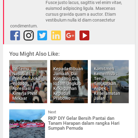
Fusce justo lacus, sagittis vel enim vitae,
euismod adipiscing ligula. Maecenas
cursus gravida quam a auctor. Etiam
vestibulum nulla id diam consectetur
condimentum.
You Might Also Like:
Bertemu
Kepada Ribuan
Komitmen
Nasabah,
Jamaah, Dai
Kemenhub :
Presiden Joko
Kondang Gus
Terus
Widodo
Iqdam Ungkap
Tingkatkan
Apresiasi
Kekaguman
Aspek
Kinerja PNM
Kepada
Keselamatan
Mekaar
Prabowo
Jalan
Next
RKP DIY Gelar Bersih Pantai dan
Tanam Harapan dalam rangka Hari
Sumpah Pemuda