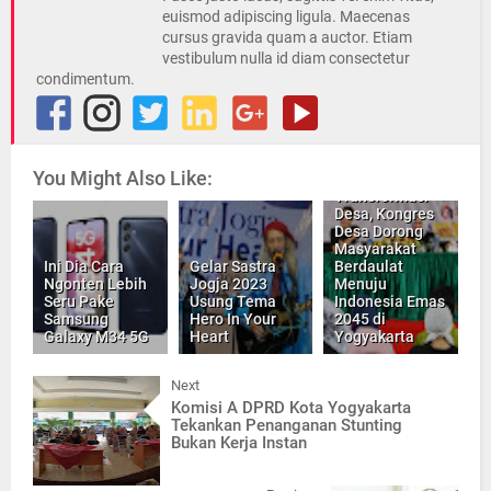
euismod adipiscing ligula. Maecenas
cursus gravida quam a auctor. Etiam
vestibulum nulla id diam consectetur
condimentum.
You Might Also Like:
Bahas
Transformasi
Desa, Kongres
Desa Dorong
Masyarakat
Ini Dia Cara
Gelar Sastra
Berdaulat
Ngonten Lebih
Jogja 2023
Menuju
Seru Pake
Usung Tema
Indonesia Emas
Samsung
Hero In Your
2045 di
Galaxy M34 5G
Heart
Yogyakarta
Next
Komisi A DPRD Kota Yogyakarta
Tekankan Penanganan Stunting
Bukan Kerja Instan